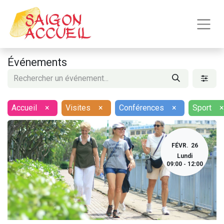
Événements
Accueil
×
Visites
×
Conférences
×
Sport
×
FÉVR.
26
Lundi
09:00
12:00
-