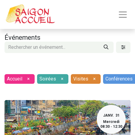
Événements
Accueil
×
Soirées
×
Visites
×
Conférences
JANV.
31
Mercredi
08:30
12:30
-