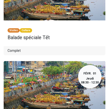
Visites
Culture
Balade spéciale Tết
Complet
FÉVR.
01
Jeudi
08:30
12:30
-