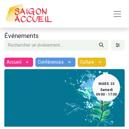
Événements
Accueil
×
Conférences
×
Culture
×
MARS
23
Samedi
09:00
17:00
-