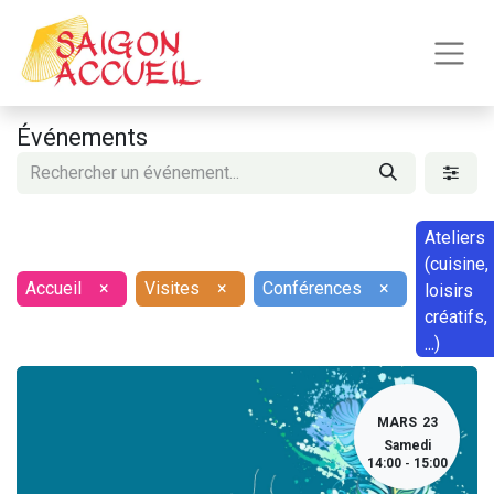
Événements
Ateliers
(cuisine,
Accueil
×
Visites
×
Conférences
×
loisirs
créatifs,
...)
MARS
23
Samedi
14:00
15:00
-