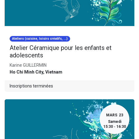
Ateliers (cuisine, loisirs créatifs, ...)
Atelier Céramique pour les enfants et
adolescents
Karine GUILLERMIN
Ho Chi Minh City
,
Vietnam
Inscriptions terminées
MARS
23
Samedi
15:30
16:30
-