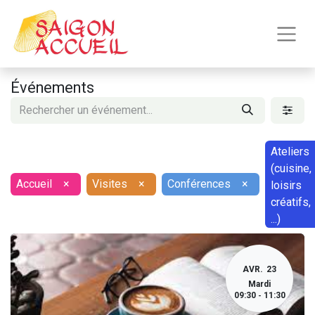
Événements
Ateliers
(cuisine,
Accueil
×
Visites
×
Conférences
×
loisirs
créatifs,
...)
AVR.
23
Mardi
09:30
11:30
-