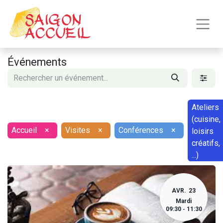
Événements
Ateliers
(cuisine,
Accueil
×
Visites
×
Conférences
×
loisirs
créatifs,
...)
AVR.
23
Mardi
09:30
11:30
-