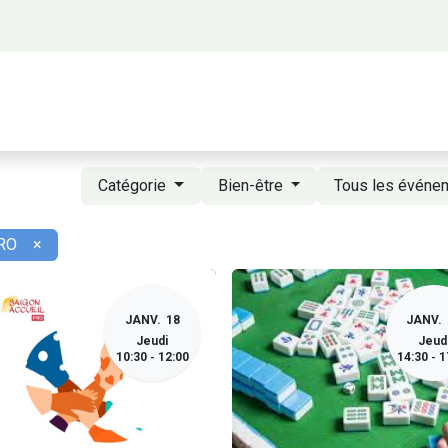
 propos
Activités
Bienvenue à Saigon
A
Catégorie
Bien-être
Tous les évén
PRO
×
JANV.
18
JANV.
Jeudi
Jeud
10:30
12:00
14:30
1
-
-