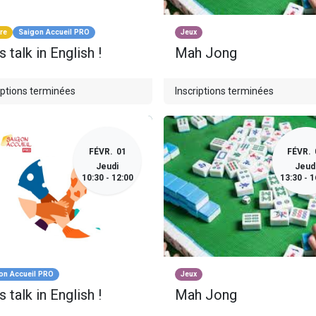
re
Saigon Accueil PRO
Jeux
s talk in English !
Mah Jong
iptions terminées
Inscriptions terminées
FÉVR.
01
FÉVR.
Jeudi
Jeud
10:30
12:00
13:30
1
-
-
on Accueil PRO
Jeux
s talk in English !
Mah Jong