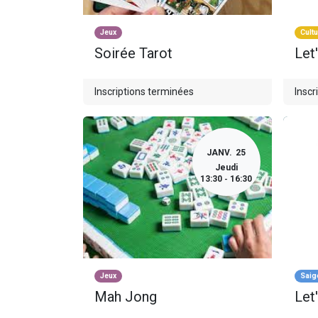
Jeux
Cultu
Soirée Tarot
Let'
Inscriptions terminées
Inscr
JANV.
25
Jeudi
13:30
16:30
-
Jeux
Saig
Mah Jong
Let'