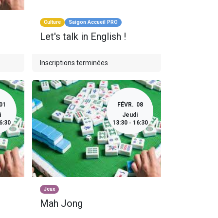
Culture
Saigon Accueil PRO
Let's talk in English !
Inscriptions terminées
01
FÉVR.
08
i
Jeudi
6:30
13:30
16:30
-
Jeux
Mah Jong