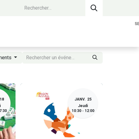
S
vantages Membres
Contact
Devenir 
ements
18
JANV.
25
i
Jeudi
7:30
10:30
12:00
-