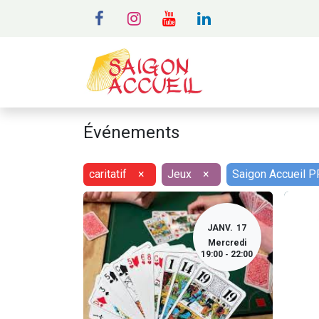
MENU
A
Événements
caritatif
×
Jeux
×
Saigon Accueil 
JANV.
17
Mercredi
19:00
22:00
-