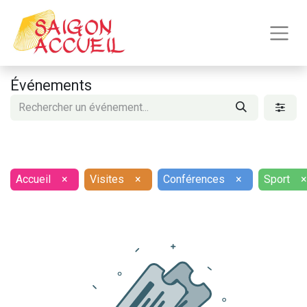
Événements
Accueil
×
Visites
×
Conférences
×
Sport
×