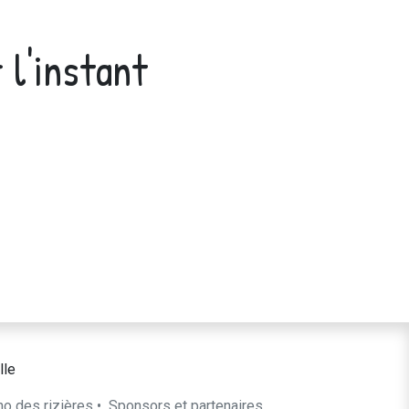
 l'instant
lle
ho des rizières
•
​Sponsors et partenaires​​