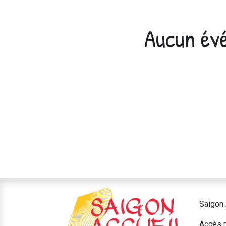
Aucun évé
Saigon 
Accès r