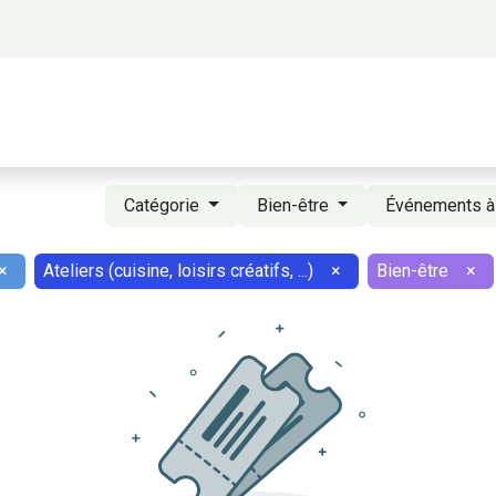
 propos
Activités
Bienvenue à Saigon
A
Catégorie
Bien-être
Événements à
×
Ateliers (cuisine, loisirs créatifs, ...)
×
Bien-être
×