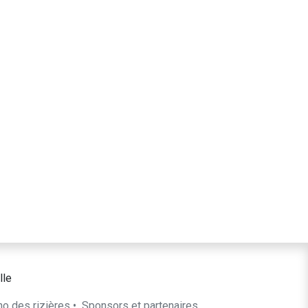
lle
ho des rizières
•
​Sponsors et partenaires​​