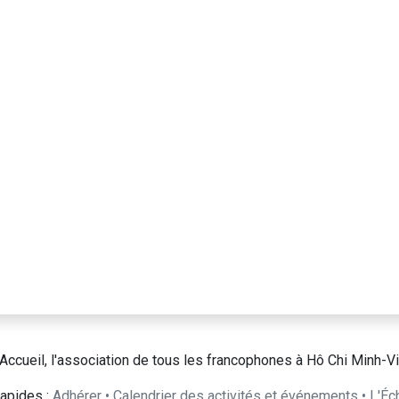
Accueil, l'association de tous les francophones à Hô Chi Minh-Vi
apides :
Adhérer
•
Calendrier des activités et événements
•
L'Éc