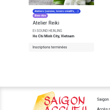
Ateliers (cuisine, loisirs créatifs, ...)
Bien-être
Atelier Reiki
Et SOUND HEALING
Ho Chi Minh City
,
Vietnam
Inscriptions terminées
Saigon 
Accès r