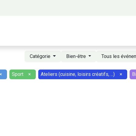
 propos
Activités
Bienvenue à Saigon
A
Catégorie
Bien-être
Tous les évén
×
Sport
×
Ateliers (cuisine, loisirs créatifs, ...)
×
B