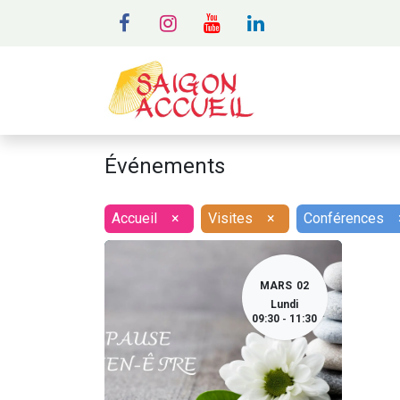
MENU
A
Événements
Accueil
×
Visites
×
Conférences
MARS
02
Lundi
09:30
11:30
-