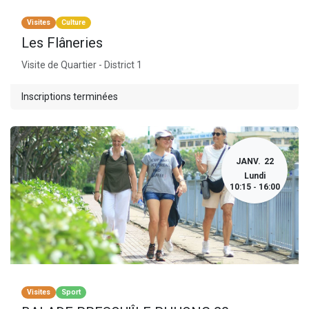
Visites
Culture
Les Flâneries
Visite de Quartier - District 1
Inscriptions terminées
JANV.
22
Lundi
10:15
16:00
-
Visites
Sport