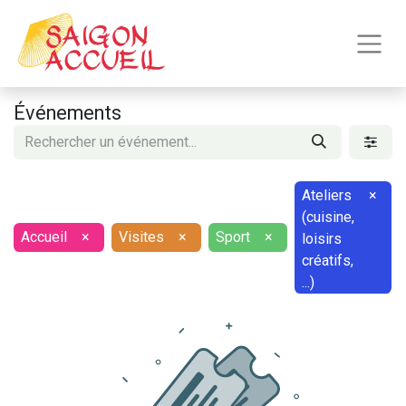
Événements
Ateliers
×
(cuisine,
Accueil
×
Visites
×
Sport
×
loisirs
créatifs,
...)