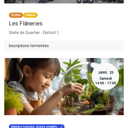
Visites
Culture
Les Flâneries
Visite de Quartier - District 1
Inscriptions terminées
JANV.
20
Samedi
14:00
17:00
-
Ateliers (cuisine, loisirs créatifs, ...)