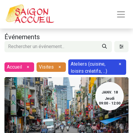
Événements
Ateliers (cuisine,
×
Accueil
×
Visites
×
loisirs créatifs, ...)
JANV.
18
Jeudi
09:00
12:00
-