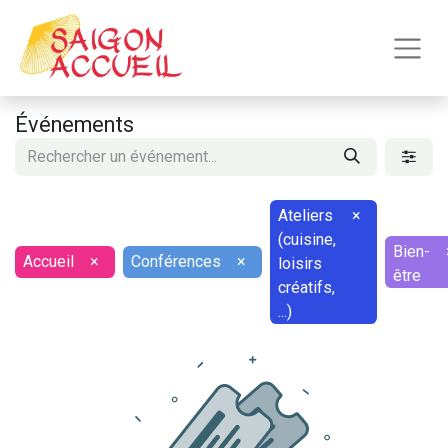
Événements
Ateliers
×
(cuisine,
Bien-
Accueil
×
Conférences
×
loisirs
être
créatifs,
...)