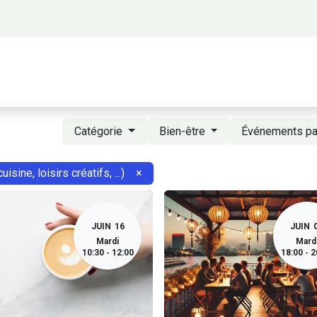
 propos
Activités
Bienvenue à Saigon
A
Catégorie
Bien-être
Événements p
uisine, loisirs créatifs, ...)
×
JUIN
16
JUIN
Mardi
Mard
10:30
12:00
18:00
2
-
-