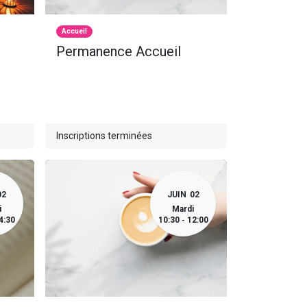
Accueil
Permanence Accueil
Inscriptions terminées
02
JUIN
02
i
Mardi
4:30
10:30
12:00
-