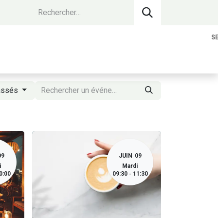
S
vantages Membres
Contact
Devenir 
assés
09
JUIN
09
i
Mardi
0:00
09:30
11:30
-