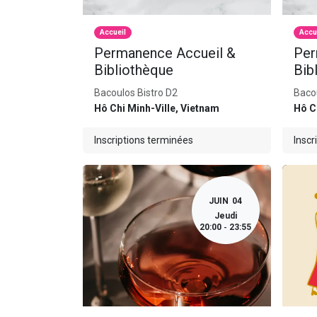
Accueil
Accu
Permanence Accueil &
Per
Bibliothèque
Bib
Bacoulos Bistro D2
Bacou
Hô Chi Minh-Ville
,
Vietnam
Hô C
Inscriptions terminées
Inscr
JUIN
04
Jeudi
20:00
23:55
-