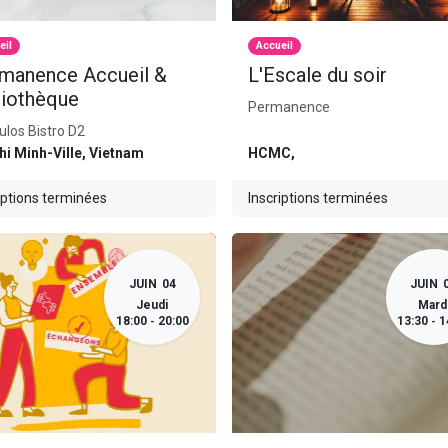
eil
Accueil
manence Accueil &
L'Escale du soir
liothèque
Permanence
los Bistro D2
hi Minh-Ville
,
Vietnam
HCMC
,
iptions terminées
Inscriptions terminées
JUIN
04
JUIN
Jeudi
Mard
18:00
20:00
13:30
1
-
-