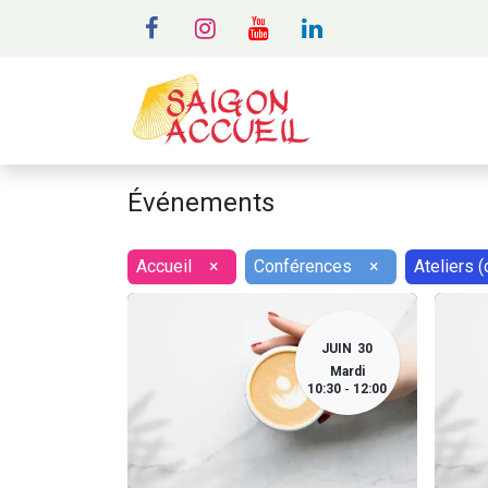
MENU
A
Événements
Accueil
×
Conférences
×
Ateliers (c
JUIN
30
Mardi
10:30
12:00
-