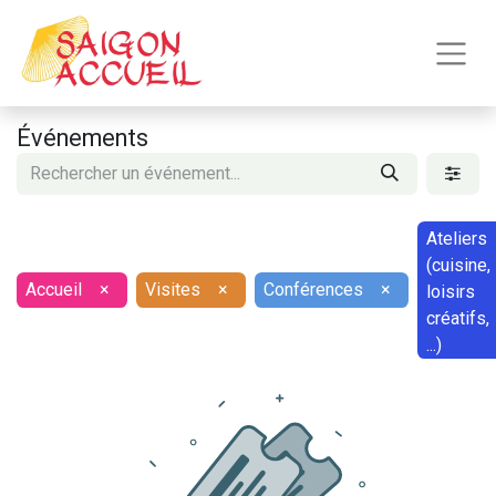
Événements
Ateliers
(cuisine,
Accueil
×
Visites
×
Conférences
×
loisirs
créatifs,
...)