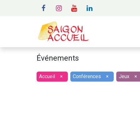
MENU
A
Événements
Accueil
×
Conférences
×
Jeux
×