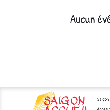
Aucun évé
Saigon 
Accès r