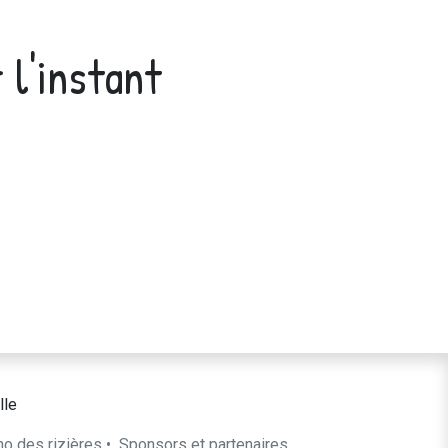
 l'instant
lle
ho des rizières
•
​Sponsors et partenaires​​