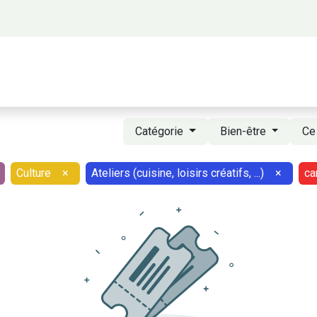
 propos
Activités
Bienvenue à Saigon
A
Catégorie
Bien-être
Ce
Culture
×
Ateliers (cuisine, loisirs créatifs, ...)
×
car