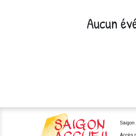
Aucun évé
Saigon 
Accès r