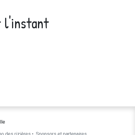
 l'instant
lle
ho des rizières
•
​Sponsors et partenaires​​