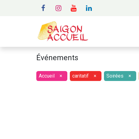
MENU
A
Événements
Accueil
×
caritatif
×
Soirées
×