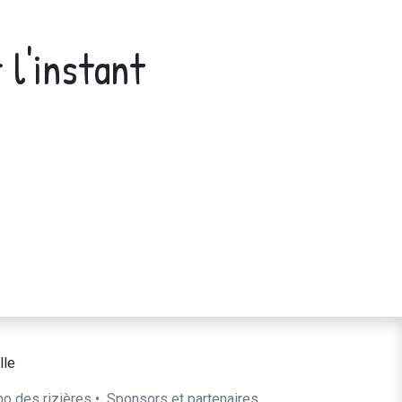
 l'instant
lle
ho des rizières
•
​Sponsors et partenaires​​