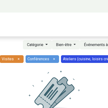
 propos
Activités
Bienvenue à Saigon
A
Catégorie
Bien-être
Événements à
Visites
×
Conférences
×
Ateliers (cuisine, loisirs créa