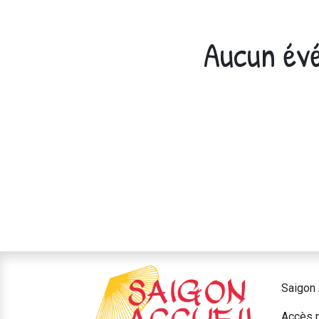
Aucun évé
Saigon 
Accès r