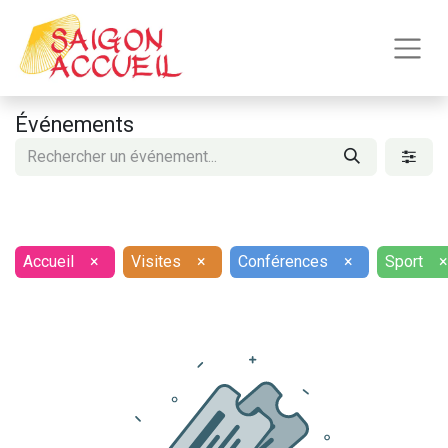
Événements
Accueil
×
Visites
×
Conférences
×
Sport
×