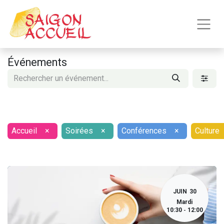
Événements
Accueil
×
Soirées
×
Conférences
×
Culture
JUIN
30
Mardi
10:30
12:00
-