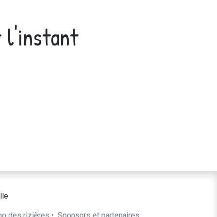
 l'instant
lle
ho des rizières
•
​Sponsors et partenaires​​