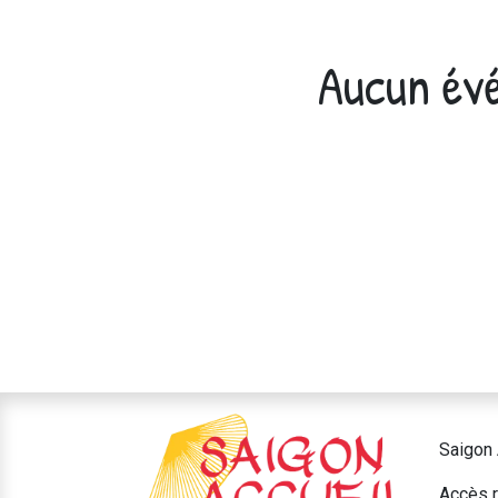
Aucun évé
Saigon 
Accès r