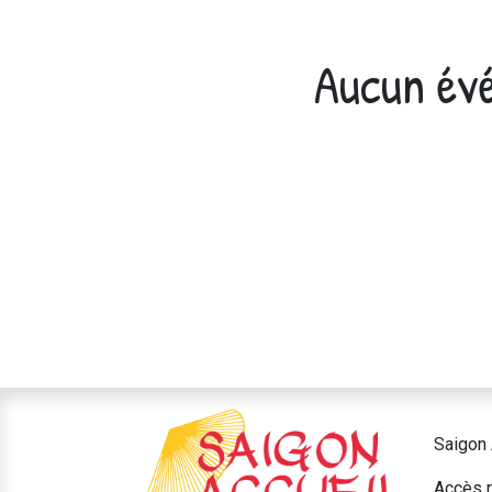
Aucun évé
Saigon 
Accès r