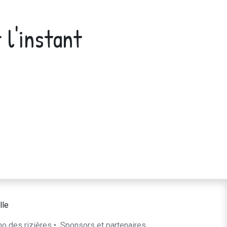
 l'instant
lle
ho des rizières
•
​Sponsors et partenaires​​