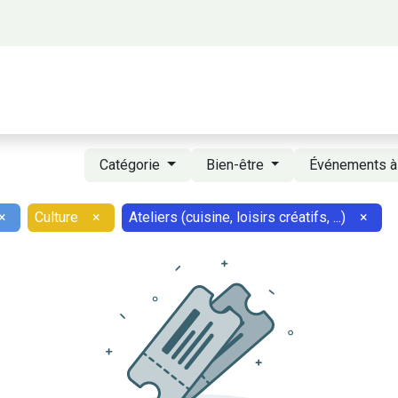
 propos
Activités
Bienvenue à Saigon
A
Catégorie
Bien-être
Événements à
×
Culture
×
Ateliers (cuisine, loisirs créatifs, ...)
×