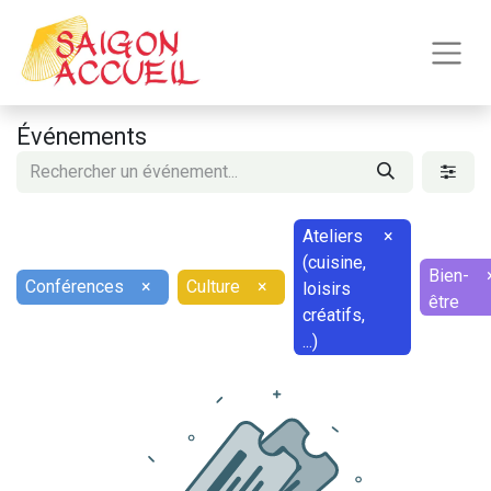
Événements
Ateliers
×
(cuisine,
Bien-
Conférences
×
Culture
×
loisirs
être
créatifs,
...)