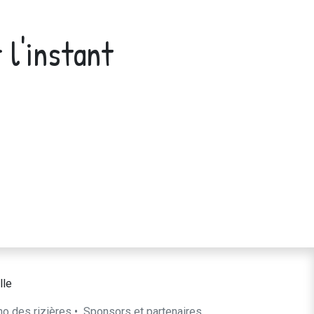
 l'instant
lle
ho des rizières
•
​Sponsors et partenaires​​