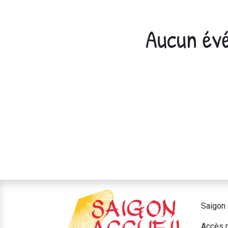
Aucun évé
Saigon 
Accès r