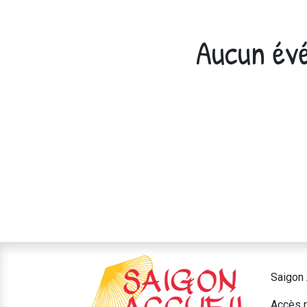
Aucun évé
Saigon 
Accès r