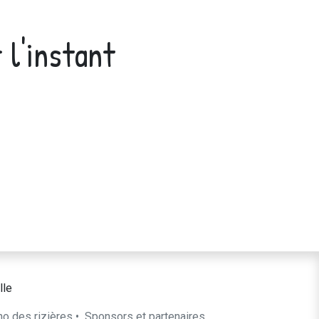
 l'instant
lle
ho des rizières
•
​Sponsors et partenaires​​