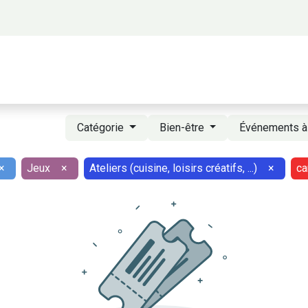
 propos
Activités
Bienvenue à Saigon
A
Catégorie
Bien-être
Événements à
×
Jeux
×
Ateliers (cuisine, loisirs créatifs, ...)
×
ca