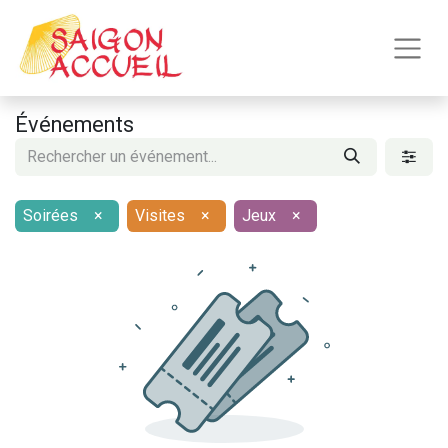
Événements
Soirées
×
Visites
×
Jeux
×