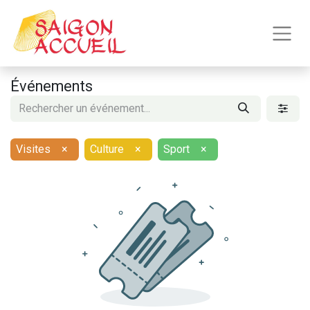
Événements
Visites
×
Culture
×
Sport
×