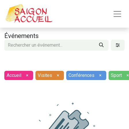
Événements
Accueil
×
Visites
×
Conférences
×
Sport
×