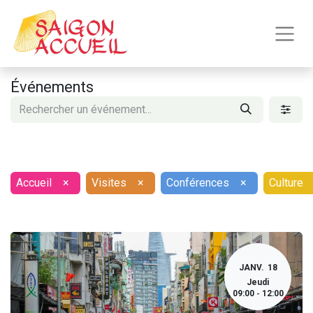
Événements
Accueil
×
Visites
×
Conférences
×
Culture
JANV.
18
Jeudi
09:00
12:00
-