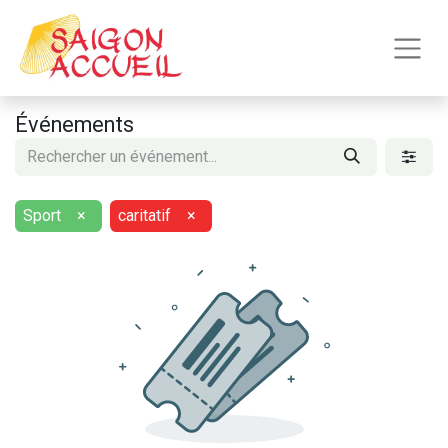
Événements
Sport
×
caritatif
×