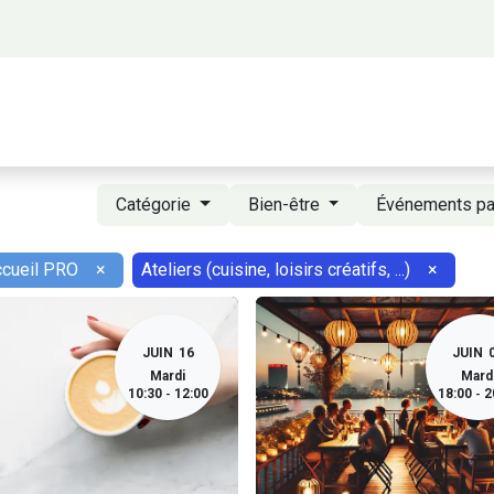
 propos
Activités
Bienvenue à Saigon
A
Catégorie
Bien-être
Événements p
ccueil PRO
×
Ateliers (cuisine, loisirs créatifs, ...)
×
JUIN
16
JUIN
Mardi
Mard
10:30
12:00
18:00
2
-
-