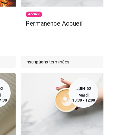
Accueil
Permanence Accueil
Inscriptions terminées
02
JUIN
02
i
Mardi
4:30
10:30
12:00
-