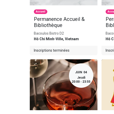
Accueil
Accu
Permanence Accueil &
Per
Bibliothèque
Bib
Bacoulos Bistro D2
Bacou
Hô Chi Minh-Ville
,
Vietnam
Hô C
Inscriptions terminées
Inscr
JUIN
04
Jeudi
20:00
23:55
-