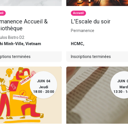
eil
Accueil
manence Accueil &
L'Escale du soir
liothèque
Permanence
los Bistro D2
hi Minh-Ville
,
Vietnam
HCMC
,
iptions terminées
Inscriptions terminées
JUIN
04
JUIN
Jeudi
Mard
18:00
20:00
13:30
1
-
-