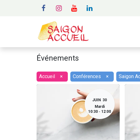
MENU
A
Événements
Accueil
×
Conférences
×
Saigon A
JUIN
30
Mardi
10:30
12:00
-