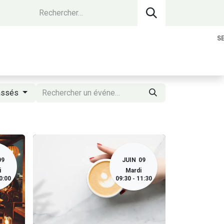
S
vantages Membres
Contact
Devenir 
assés
09
JUIN
09
i
Mardi
0:00
09:30
11:30
-