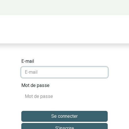
 propos
Activités
Bienvenue à Saigon
A
E-mail
Mot de passe
Se connecter
S'inscrire