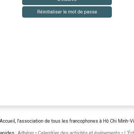
Réinitialiser le mot de passe
Accueil, l'association de tous les francophones à Hô Chi Minh-Vi
apides :
Adhérer
•
Calendrier des activités et événements
•
L'Éc