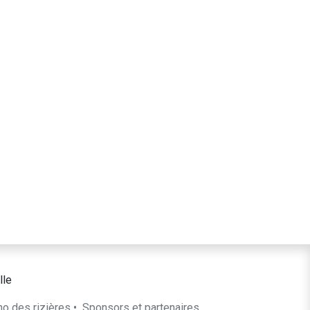
lle
ho des rizières
•
​Sponsors et partenaires​​