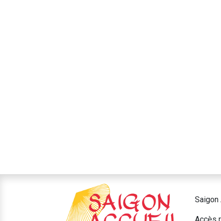
Saigon 
Accès r