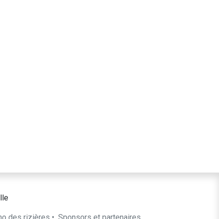
lle
ho des rizières
•
​Sponsors et partenaires​​