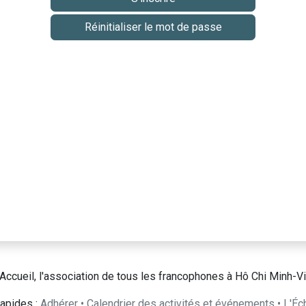
Réinitialiser le mot de passe
Accueil, l'association de tous les francophones à Hô Chi Minh-Vi
apides :
Adhérer
•
Calendrier des activités et événements
•
L'Éc