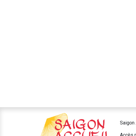
Saigon 
Accès r