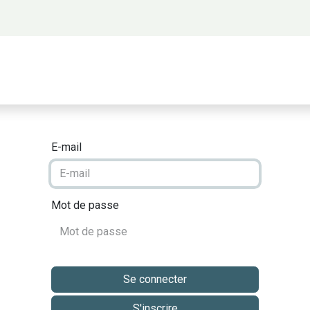
 propos
Activités
Bienvenue à Saigon
A
E-mail
Mot de passe
Se connecter
S'inscrire