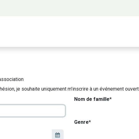
 propos
Activités
Bienvenue à Saigon
A
association
hésion, je souhaite uniquement m'inscrire à un événement ouvert
Nom de famille*
Genre*