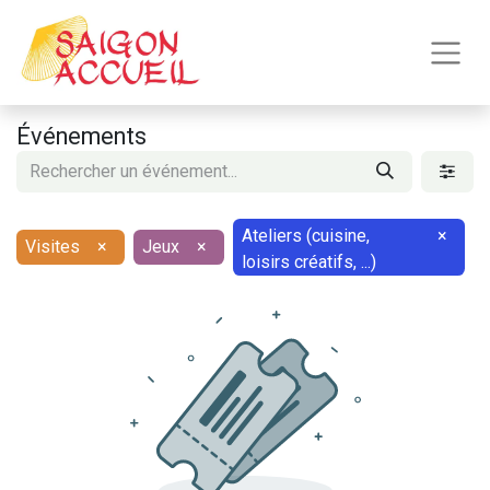
Événements
Ateliers (cuisine,
×
Visites
×
Jeux
×
loisirs créatifs, ...)