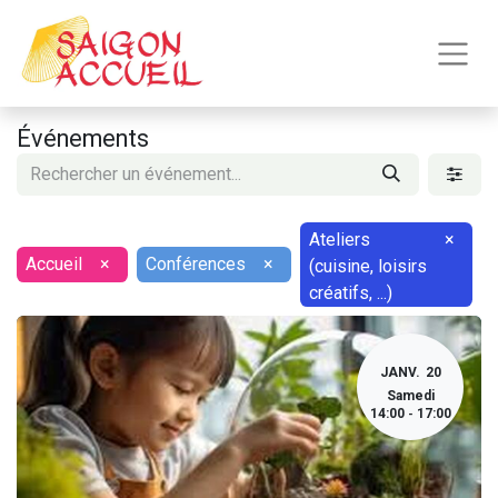
Événements
Ateliers
×
Accueil
×
Conférences
×
(cuisine, loisirs
créatifs, ...)
JANV.
20
Samedi
14:00
17:00
-