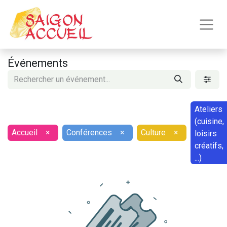
Événements
Ateliers
(cuisine,
Accueil
×
Conférences
×
Culture
×
loisirs
créatifs,
...)