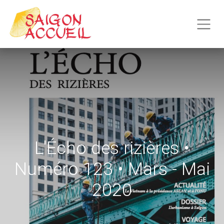
L'Écho des rizières •
Numéro 123 • Mars - Mai
2020