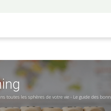
 propos
Activités
Bienvenue à Saigon
A
hing
s toutes les sphères de votre vie - Le guide des bon