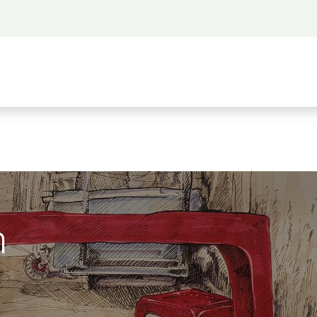
 propos
Activités
Bienvenue à Saigon
A
n