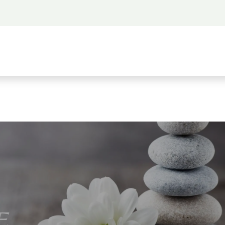
 propos
Activités
Bienvenue à Saigon
A