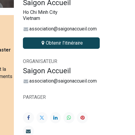
Saigon Accueil
Ho Chi Minh City
Vietnam
association@saigonaccueil.com
Obtenir l'itinéraire
aster
ORGANISATEUR
 la
Saigon Accueil
uments
association@saigonaccueil.com
PARTAGER