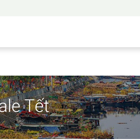
 propos
Activités
Bienvenue à Saigon
A
ale Tết