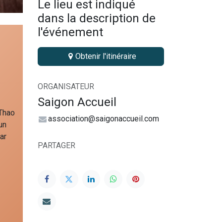
Le lieu est indiqué
dans la description de
l'événement
Obtenir l'itinéraire
ORGANISATEUR
Saigon Accueil
 Thao
association@saigonaccueil.com
un
ar
PARTAGER