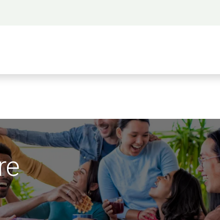
 propos
Activités
Bienvenue à Saigon
A
re