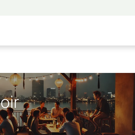
 propos
Activités
Bienvenue à Saigon
A
oir