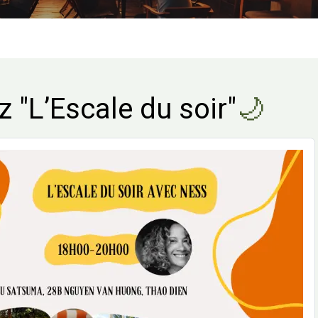
z "L’Escale du soir"
🌙​