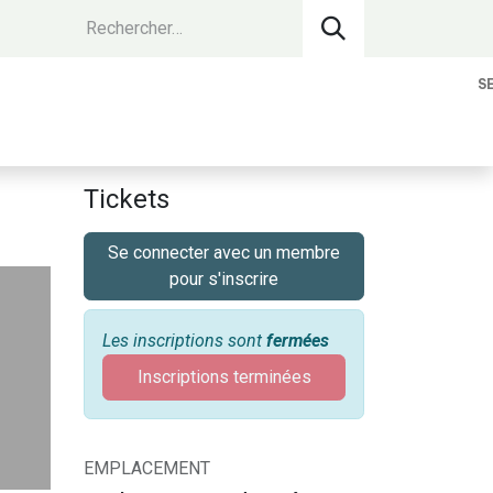
S
vantages Membres
Contact
Devenir 
Tickets
Se connecter avec un membre
pour s'inscrire
Les inscriptions sont
fermées
Inscriptions terminées
EMPLACEMENT