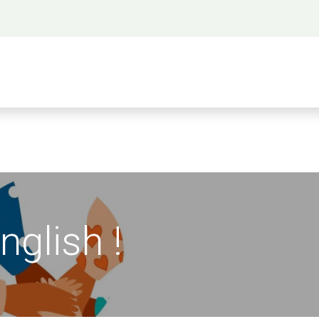
 propos
Activités
Bienvenue à Saigon
A
English !