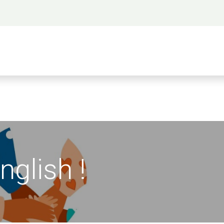
 propos
Activités
Bienvenue à Saigon
A
English !