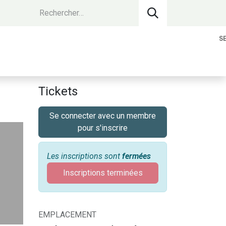
S
vantages Membres
Contact
Devenir 
Tickets
Se connecter avec un membre
pour s'inscrire
Les inscriptions sont
fermées
Inscriptions terminées
EMPLACEMENT