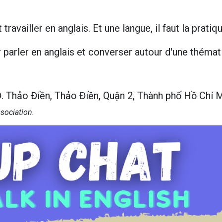
 travailler en anglais. Et une langue, il faut la pratiqu
 parler en anglais et converser autour d'une théma
 Thảo Điền, Thảo Điền, Quận 2, Thành phố Hồ Chí 
ssociation.