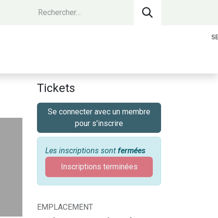
S
vantages Membres
Contact
Devenir 
Tickets
Se connecter avec un membre
pour s'inscrire
Les inscriptions sont
fermées
Inscriptions terminées
EMPLACEMENT