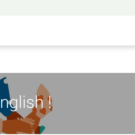
 propos
Activités
Bienvenue à Saigon
A
English !