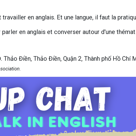
 travailler en anglais. Et une langue, il faut la pratiqu
 parler en anglais et converser autour d'une théma
 Thảo Điền, Thảo Điền, Quận 2, Thành phố Hồ Chí 
ssociation.