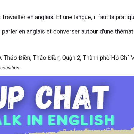
 travailler en anglais. Et une langue, il faut la pratiqu
 parler en anglais et converser autour d'une théma
 Thảo Điền, Thảo Điền, Quận 2, Thành phố Hồ Chí 
ssociation.