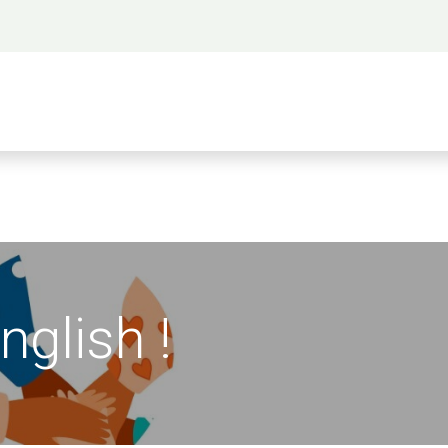
 propos
Activités
Bienvenue à Saigon
A
English !