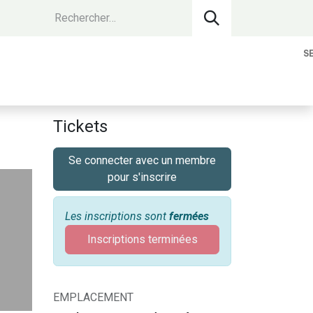
S
vantages Membres
Contact
Devenir 
Tickets
Se connecter avec un membre
pour s'inscrire
Les inscriptions sont
fermées
Inscriptions terminées
EMPLACEMENT