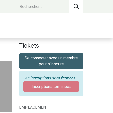
S
vantages Membres
Contact
Devenir 
Tickets
Se connecter avec un membre
pour s'inscrire
Les inscriptions sont
fermées
Inscriptions terminées
EMPLACEMENT