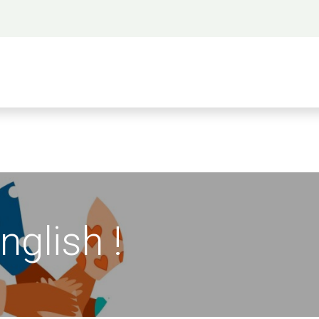
 propos
Activités
Bienvenue à Saigon
A
English !