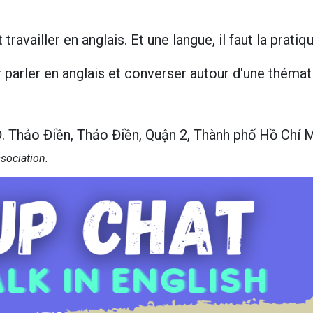
 travailler en anglais. Et une langue, il faut la pratiqu
 parler en anglais et converser autour d'une théma
 Thảo Điền, Thảo Điền, Quận 2, Thành phố Hồ Chí 
ssociation.